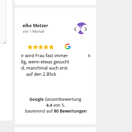
zer
Ursula Arzten
at
vor 1 Monat
vor 1 
rau fast immer
Irgend etwas finde ich
Wer Vintag
etwas gesucht
meistens hier
fündig. 
al auch erst
manche Pr
 2.Blick
hoch. Dah
schon m
We
Händ
Google
Gesamtbewertung
4.4
von 5,
basierend auf
80 Bewertungen