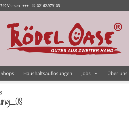
1749 Viersen +++
✆
02162.979103
Shops
Haushaltsauflösungen
Jobs
Über uns
8
tung_08