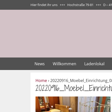
Zum
Hier findet ihr uns +++ Hochstraße 79-81 +++ D – 4
Inhalt
springen
News
Willkommen
Ladenlokal
Home
›
20220916_Moebel_Einrichtung_0
20220916_Moebel_Einrich