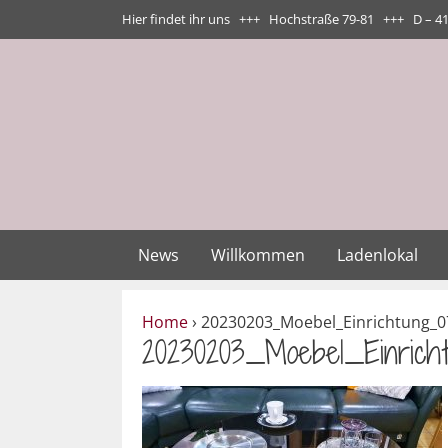
Zum
Hier findet ihr uns +++ Hochstraße 79-81 +++ D – 4
Inhalt
springen
News
Willkommen
Ladenlokal
Home
›
20230203_Moebel_Einrichtung_0
20230203_Moebel_Einrich