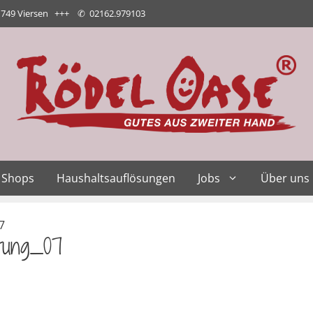
1749 Viersen +++
✆
02162.979103
Shops
Haushaltsauflösungen
Jobs
Über uns
7
tung_07