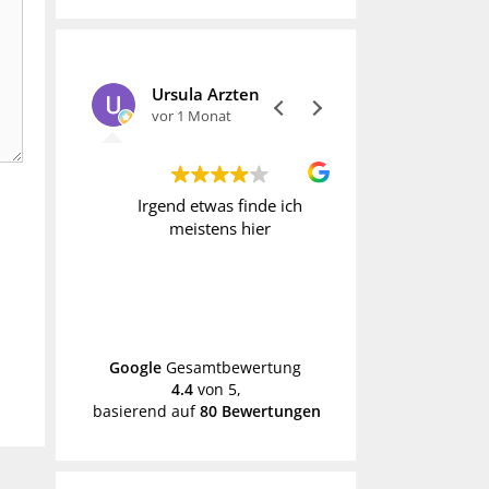
Ursula Arzten
vor 1 Monat
vor 1 Monat
t immer
Irgend etwas finde ich
Wer Vintage liebt
gesucht
meistens hier
fündig. Allerdi
h erst
manche Preise o
k
hoch. Daher geh
schon mal mit
Weiterle
Händen hin
Google
Gesamtbewertung
4.4
von 5,
basierend auf
80 Bewertungen