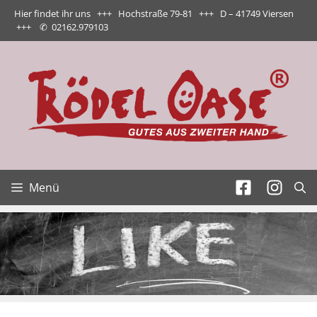
Zum
Hier findet ihr uns +++ Hochstraße 79-81 +++ D – 41749 Viersen
Inhalt
+++
✆
02162.979103
springen
Menü