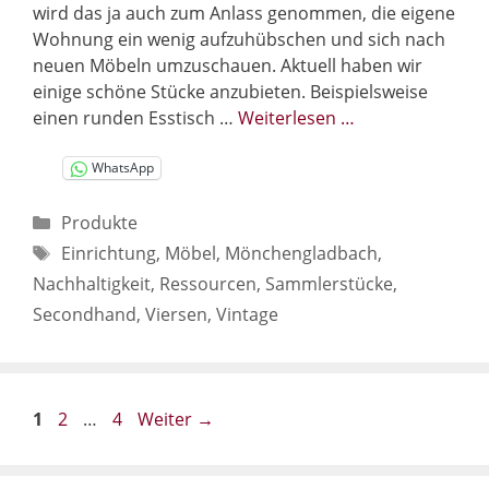
wird das ja auch zum Anlass genommen, die eigene
Wohnung ein wenig aufzuhübschen und sich nach
neuen Möbeln umzuschauen. Aktuell haben wir
einige schöne Stücke anzubieten. Beispielsweise
einen runden Esstisch …
Weiterlesen …
WhatsApp
Kategorien
Produkte
Schlagwörter
Einrichtung
,
Möbel
,
Mönchengladbach
,
Nachhaltigkeit
,
Ressourcen
,
Sammlerstücke
,
Secondhand
,
Viersen
,
Vintage
Seite
Seite
Seite
1
2
…
4
Weiter
→