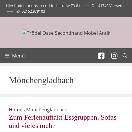
Zum
Hier findet ihr uns +++ Hochstraße 79-81 +++ D – 41749 Viersen
Inhalt
+++
✆
02162.979103
springen
Menü
Mönchengladbach
Home
›
Mönchengladbach
Zum Ferienauftakt Essgruppen, Sofas
und vieles mehr