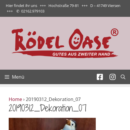
Zum
Hier findet ihr uns +++ Hochstraße 79-81 +++ D – 41749 Viersen
Inhalt
+++
✆
02162.979103
springen
Menü
Home
›
20190312_Dekoration_07
20190312_Dekoration_07