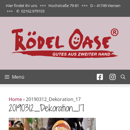
Zum
Hier findet ihr uns +++ Hochstraße 79-81 +++ D – 41749 Viersen
Inhalt
+++
✆
02162.979103
springen
Menü
Home
›
20190312_Dekoration_17
20190312_Dekoration_17