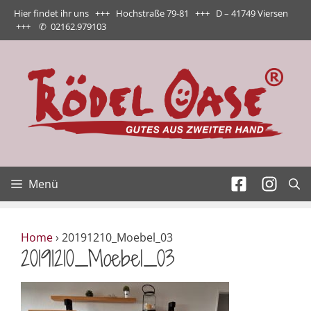
Zum
Hier findet ihr uns +++ Hochstraße 79-81 +++ D – 41749 Viersen
Inhalt
+++
✆
02162.979103
springen
Menü
Home
›
20191210_Moebel_03
20191210_Moebel_03