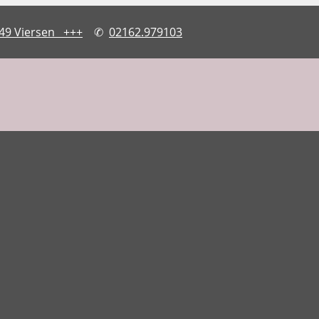
749 Viersen +++
✆
02162.979103