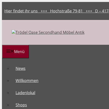
Zum
Inhalt
Hier findet ihr uns +++ Hochstraße 79-81 +++ D – 41
springen
Menü
News
Willkommen
Ladenlokal
Shops