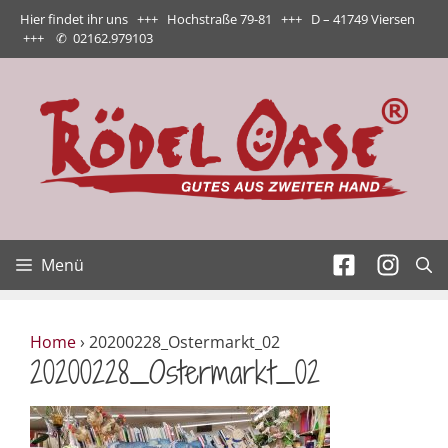
Zum
Hier findet ihr uns +++ Hochstraße 79-81 +++ D – 41749 Viersen
Inhalt
+++
✆
02162.979103
springen
Menü
Home
›
20200228_Ostermarkt_02
20200228_Ostermarkt_02