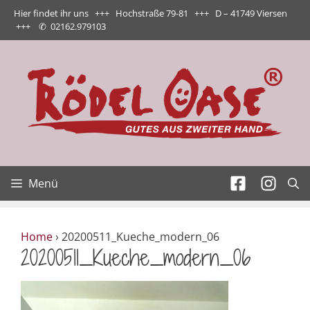
Zum
Hier findet ihr uns +++ Hochstraße 79-81 +++ D – 41749 Viersen
Inhalt
+++
✆
02162.979103
springen
Menü
Home
›
20200511_Kueche_modern_06
20200511_Kueche_modern_06