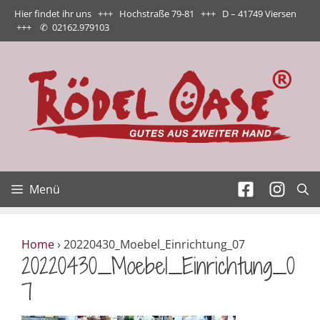
Zum
Hier findet ihr uns +++ Hochstraße 79-81 +++ D – 41749 Viersen
Inhalt
+++
✆
02162.979103
springen
Menü
Home
›
20220430_Moebel_Einrichtung_07
20220430_Moebel_Einrichtung_0
7