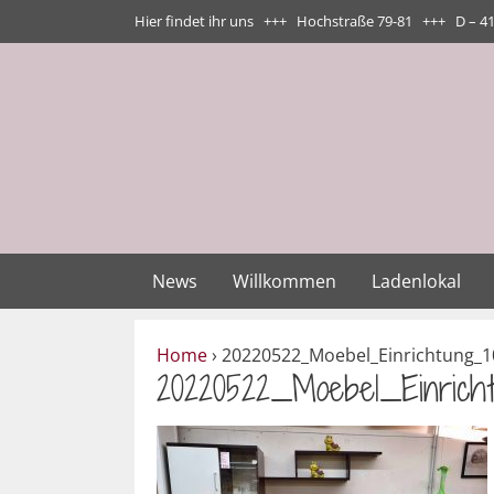
Zum
Hier findet ihr uns +++ Hochstraße 79-81 +++ D – 4
Inhalt
springen
News
Willkommen
Ladenlokal
Home
›
20220522_Moebel_Einrichtung_1
20220522_Moebel_Einrich