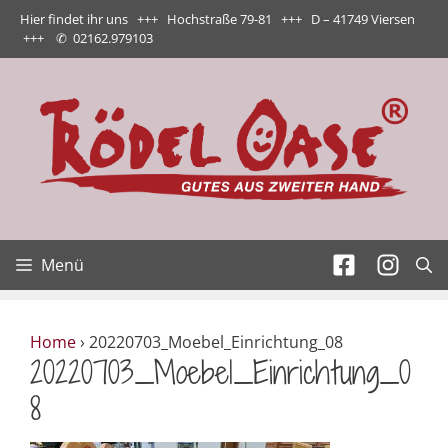
Zum
Hier findet ihr uns +++ Hochstraße 79-81 +++ D – 41749 Viersen
Inhalt
+++
✆
02162.979103
springen
Menü
Home
›
20220703_Moebel_Einrichtung_08
20220703_Moebel_Einrichtung_0
8