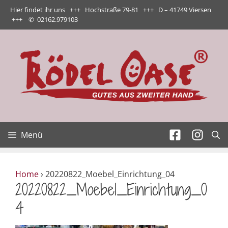
Zum
Hier findet ihr uns +++ Hochstraße 79-81 +++ D – 41749 Viersen
Inhalt
+++
✆
02162.979103
springen
Menü
Home
›
20220822_Moebel_Einrichtung_04
20220822_Moebel_Einrichtung_0
4