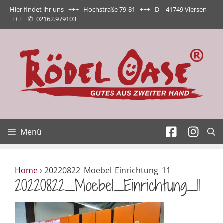
Zum
Hier findet ihr uns +++ Hochstraße 79-81 +++ D – 41749 Viersen
Inhalt
+++
✆
02162.979103
springen
Menü
Home
›
20220822_Moebel_Einrichtung_11
20220822_Moebel_Einrichtung_11