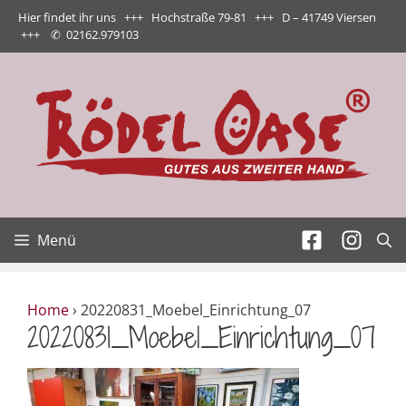
Zum
Hier findet ihr uns +++ Hochstraße 79-81 +++ D – 41749 Viersen
Inhalt
+++
✆
02162.979103
springen
Menü
Home
›
20220831_Moebel_Einrichtung_07
20220831_Moebel_Einrichtung_07