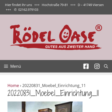
Zum
Hier findet ihr uns +++ Hochstraße 79-81 +++ D – 41749 Viersen
Inhalt
+++
✆
02162.979103
springen
Menü
Home
›
20220831_Moebel_Einrichtung_11
20220831_Moebel_Einrichtung_11