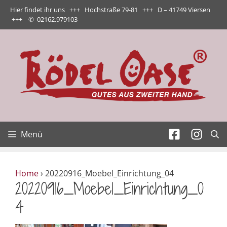
Zum
Hier findet ihr uns +++ Hochstraße 79-81 +++ D – 41749 Viersen
Inhalt
+++
✆
02162.979103
springen
Menü
Home
›
20220916_Moebel_Einrichtung_04
20220916_Moebel_Einrichtung_0
4