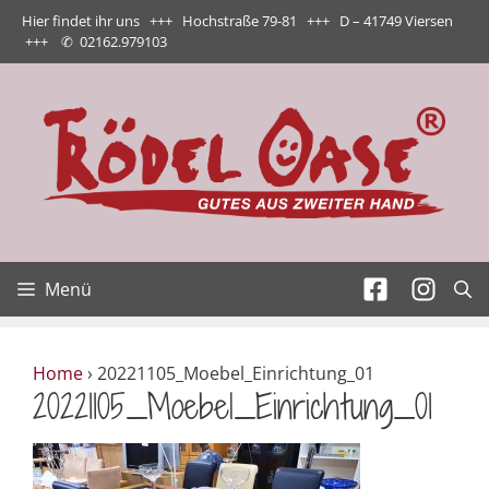
Zum
Hier findet ihr uns +++ Hochstraße 79-81 +++ D – 41749 Viersen
Inhalt
+++
✆
02162.979103
springen
Menü
Home
›
20221105_Moebel_Einrichtung_01
20221105_Moebel_Einrichtung_01