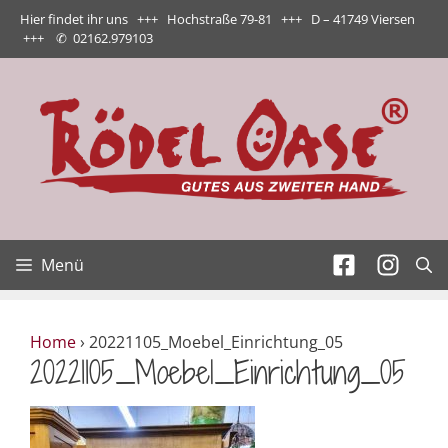
Zum
Hier findet ihr uns +++ Hochstraße 79-81 +++ D – 41749 Viersen
Inhalt
+++
✆
02162.979103
springen
Menü
Home
›
20221105_Moebel_Einrichtung_05
20221105_Moebel_Einrichtung_05