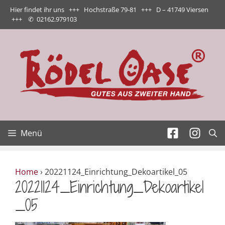
Zum
Hier findet ihr uns +++ Hochstraße 79-81 +++ D – 41749 Viersen
Inhalt
+++
✆
02162.979103
springen
Menü
Home
›
20221124_Einrichtung_Dekoartikel_05
20221124_Einrichtung_Dekoartikel
_05