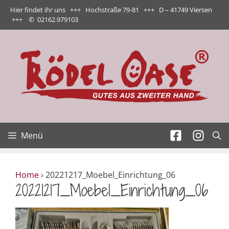
Zum
Hier findet ihr uns +++ Hochstraße 79-81 +++ D – 41749 Viersen
Inhalt
+++
✆
02162.979103
springen
Menü
Home
›
20221217_Moebel_Einrichtung_06
20221217_Moebel_Einrichtung_06