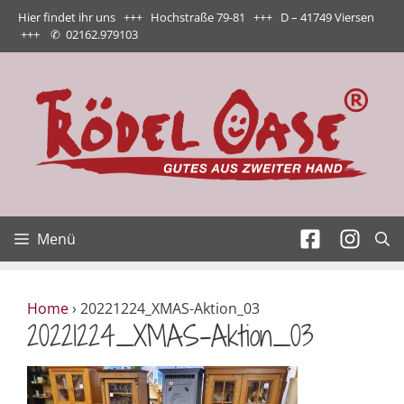
Zum
Hier findet ihr uns +++ Hochstraße 79-81 +++ D – 41749 Viersen
Inhalt
+++
✆
02162.979103
springen
Menü
Home
›
20221224_XMAS-Aktion_03
20221224_XMAS-Aktion_03