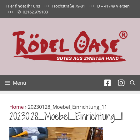
Zum
Hier findet ihr uns +++ Hochstraße 79-81 +++ D – 41749 Viersen
Inhalt
+++
✆
02162.979103
springen
Menü
Home
›
20230128_Moebel_Einrichtung_11
20230128_Moebel_Einrichtung_11