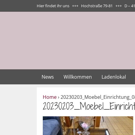
Zum
Hier findet ihr uns +++ Hochstraße 79-81 +++ D – 4
Inhalt
springen
News
Willkommen
Ladenlokal
Home
›
20230203_Moebel_Einrichtung_0
20230203_Moebel_Einrich