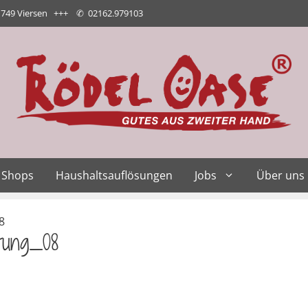
1749 Viersen +++
✆
02162.979103
Shops
Haushaltsauflösungen
Jobs
Über uns
8
tung_08