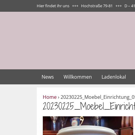
Zum
Hier findet ihr uns +++ Hochstraße 79-81 +++ D – 4
Inhalt
springen
News
Willkommen
Ladenlokal
Home
›
20230225_Moebel_Einrichtung_0
20230225_Moebel_Einrich