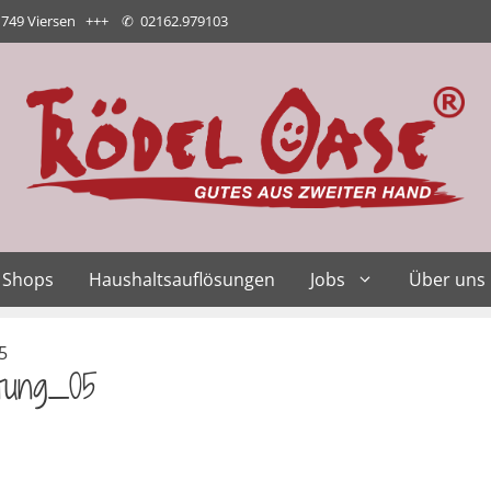
1749 Viersen +++
✆
02162.979103
Shops
Haushaltsauflösungen
Jobs
Über uns
5
tung_05