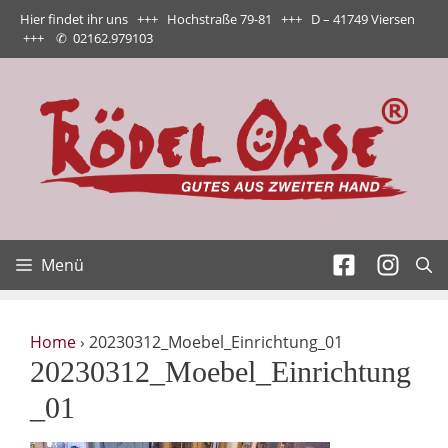
Zum
Hier findet ihr uns +++ Hochstraße 79-81 +++ D – 41749 Viersen
Inhalt
+++
✆
02162.979103
springen
Menü
Home
›
20230312_Moebel_Einrichtung_01
20230312_Moebel_Einrichtung
_01