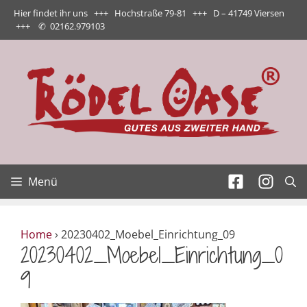
Zum
Hier findet ihr uns +++ Hochstraße 79-81 +++ D – 41749 Viersen
Inhalt
+++
✆
02162.979103
springen
Menü
Home
›
20230402_Moebel_Einrichtung_09
20230402_Moebel_Einrichtung_0
9