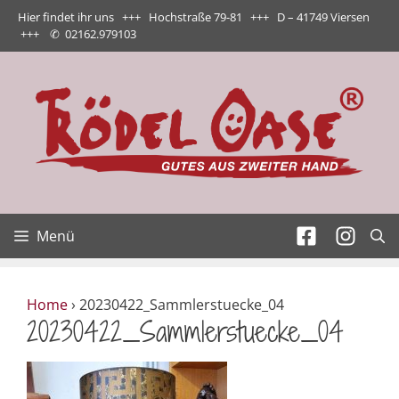
Zum
Hier findet ihr uns +++ Hochstraße 79-81 +++ D – 41749 Viersen
Inhalt
+++
✆
02162.979103
springen
Menü
Home
›
20230422_Sammlerstuecke_04
20230422_Sammlerstuecke_04