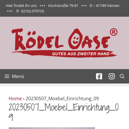
Zum
Hier findet ihr uns +++ Hochstraße 79-81 +++ D – 41749 Viersen
Inhalt
+++
✆
02162.979103
springen
Menü
Home
›
20230507_Moebel_Einrichtung_09
20230507_Moebel_Einrichtung_0
9