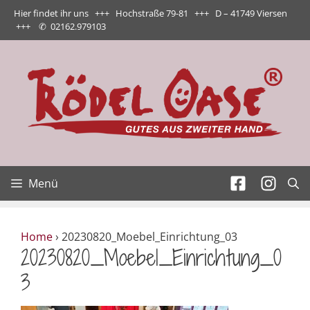
Zum
Hier findet ihr uns +++ Hochstraße 79-81 +++ D – 41749 Viersen
Inhalt
+++
✆
02162.979103
springen
Menü
Home
›
20230820_Moebel_Einrichtung_03
20230820_Moebel_Einrichtung_0
3