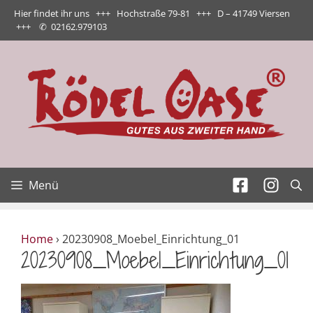
Zum
Hier findet ihr uns +++ Hochstraße 79-81 +++ D – 41749 Viersen
Inhalt
+++
✆
02162.979103
springen
Menü
Home
›
20230908_Moebel_Einrichtung_01
20230908_Moebel_Einrichtung_01