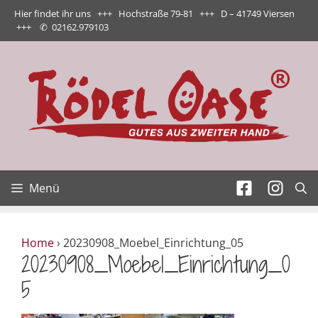
Zum
Hier findet ihr uns +++ Hochstraße 79-81 +++ D – 41749 Viersen
Inhalt
+++
✆
02162.979103
springen
Menü
Home
›
20230908_Moebel_Einrichtung_05
20230908_Moebel_Einrichtung_0
5