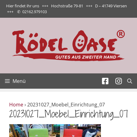
Zum
Hier findet ihr uns +++ Hochstraße 79-81 +++ D – 41749 Viersen
Inhalt
+++
✆
02162.979103
springen
Menü
Home
›
20231027_Moebel_Einrichtung_07
20231027_Moebel_Einrichtung_07