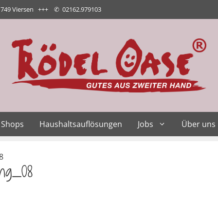
1749 Viersen +++
✆
02162.979103
Shops
Haushaltsauflösungen
Jobs
Über uns
8
ung_08