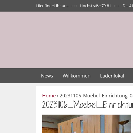
Zum
Hier findet ihr uns +++ Hochstraße 79-81 +++ D – 4
Inhalt
springen
News
Willkommen
Ladenlokal
Home
›
20231106_Moebel_Einrichtung_0
20231106_Moebel_Einricht