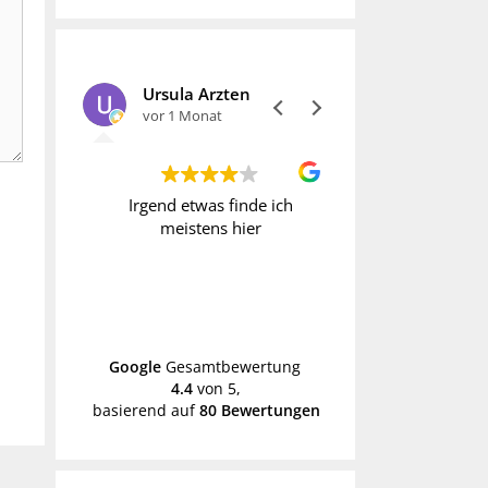
Ursula Arzten
vor 1 Monat
vor 1 Monat
t immer
Irgend etwas finde ich
Wer Vintage liebt
gesucht
meistens hier
fündig. Allerdi
h erst
manche Preise o
k
hoch. Daher geh
schon mal mit
Weiterle
Händen hin
Google
Gesamtbewertung
4.4
von 5,
basierend auf
80 Bewertungen