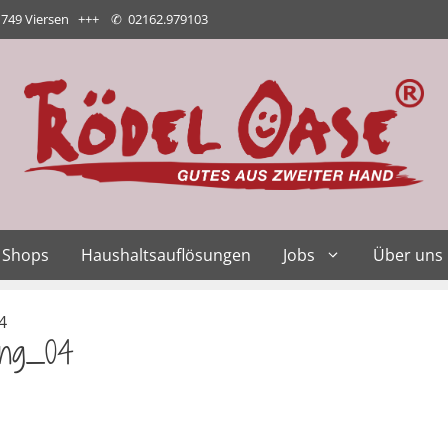
1749 Viersen +++
✆
02162.979103
Shops
Haushaltsauflösungen
Jobs
Über uns
4
ung_04