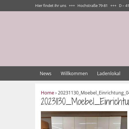
Zum
Hier findet ihr uns +++ Hochstraße 79-81 +++ D – 4
Inhalt
springen
News
Willkommen
Ladenlokal
Home
›
20231130_Moebel_Einrichtung_0
20231130_Moebel_Einricht