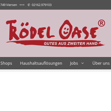
1749 Viersen +++
✆
02162.979103
Shops
Haushaltsauflösungen
Jobs
Über uns