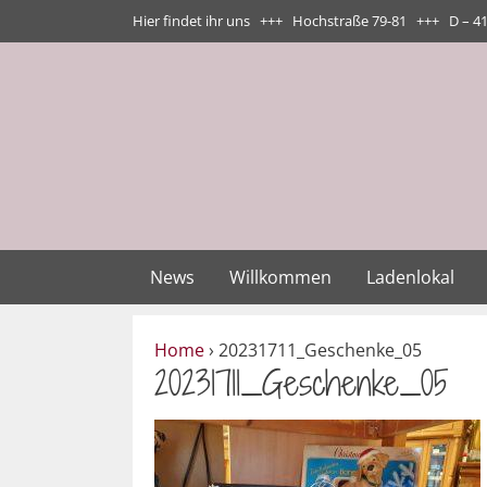
Zum
Hier findet ihr uns +++ Hochstraße 79-81 +++ D – 4
Inhalt
springen
News
Willkommen
Ladenlokal
Home
›
20231711_Geschenke_05
20231711_Geschenke_05