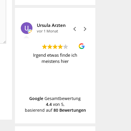
Ursula Arzten
vor 1 Monat
vor 1 Monat
t immer
Irgend etwas finde ich
Wer Vintage liebt
gesucht
meistens hier
fündig. Allerdi
h erst
manche Preise o
k
hoch. Daher geh
schon mal mit
Weiterle
Händen hin
Google
Gesamtbewertung
4.4
von 5,
basierend auf
80 Bewertungen