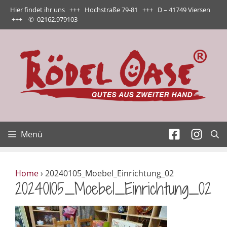
Zum
Hier findet ihr uns +++ Hochstraße 79-81 +++ D – 41749 Viersen
Inhalt
+++
✆
02162.979103
springen
Menü
Home
›
20240105_Moebel_Einrichtung_02
20240105_Moebel_Einrichtung_02