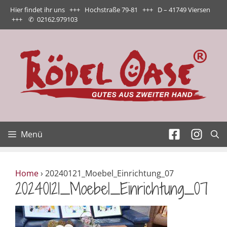
Zum
Hier findet ihr uns +++ Hochstraße 79-81 +++ D – 41749 Viersen
Inhalt
+++
✆
02162.979103
springen
Menü
Home
›
20240121_Moebel_Einrichtung_07
20240121_Moebel_Einrichtung_07