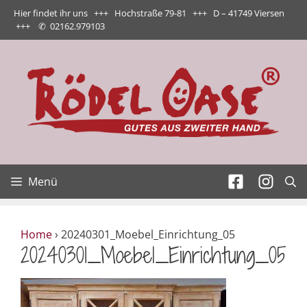
Zum
Hier findet ihr uns +++ Hochstraße 79-81 +++ D – 41749 Viersen
Inhalt
+++
✆
02162.979103
springen
Menü
Home
›
20240301_Moebel_Einrichtung_05
20240301_Moebel_Einrichtung_05