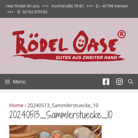
Zum
Hier findet ihr uns +++ Hochstraße 79-81 +++ D – 41749 Viersen
Inhalt
+++
✆
02162.979103
springen
Menü
Home
›
20240513_Sammlerstuecke_10
20240513_Sammlerstuecke_10