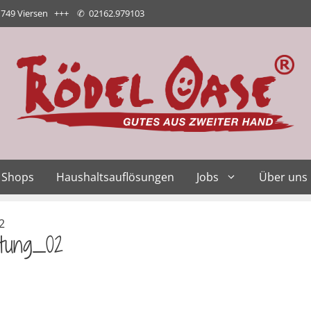
1749 Viersen +++
✆
02162.979103
Shops
Haushaltsauflösungen
Jobs
Über uns
2
tung_02