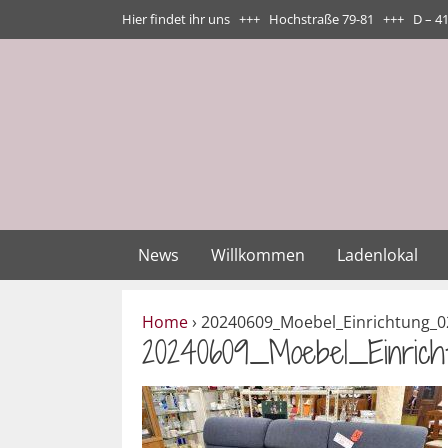
Zum
Hier findet ihr uns +++ Hochstraße 79-81 +++ D – 4
Inhalt
springen
News
Willkommen
Ladenlokal
Home
›
20240609_Moebel_Einrichtung_0
20240609_Moebel_Einrich