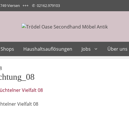
1749 Viersen +++
✆
02162.979103
Shops
Haushaltsauflösungen
Jobs
Über uns
8
chtung_08
telner Vielfalt 08