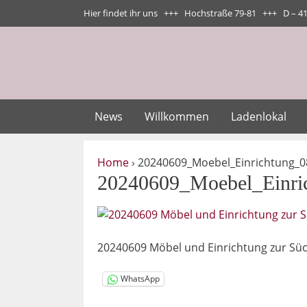
Zum
Hier findet ihr uns +++ Hochstraße 79-81 +++ D – 4
Inhalt
springen
News
Willkommen
Ladenlokal
Home
›
20240609_Moebel_Einrichtung_0
20240609_Moebel_Einri
20240609 Möbel und Einrichtung zur Süch
WhatsApp