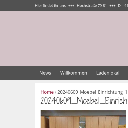
Zum
Hier findet ihr uns +++ Hochstraße 79-81 +++ D – 4
Inhalt
springen
News
Willkommen
Ladenlokal
Home
›
20240609_Moebel_Einrichtung_1
20240609_Moebel_Einricht