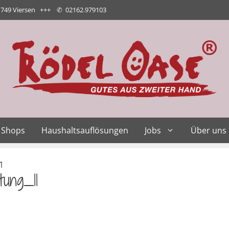
1749 Viersen +++
✆
02162.979103
Shops
Haushaltsauflösungen
Jobs
Über uns
1
ung_11