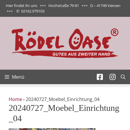
Zum
Hier findet ihr uns +++ Hochstraße 79-81 +++ D – 41749 Viersen
Inhalt
+++
✆
02162.979103
springen
Menü
Home
›
20240727_Moebel_Einrichtung_04
20240727_Moebel_Einrichtung
_04