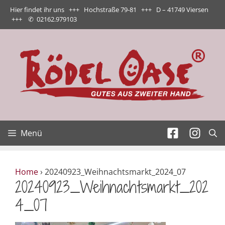
Zum
Hier findet ihr uns +++ Hochstraße 79-81 +++ D – 41749 Viersen
Inhalt
+++
✆
02162.979103
springen
Menü
Home
›
20240923_Weihnachtsmarkt_2024_07
20240923_Weihnachtsmarkt_202
4_07