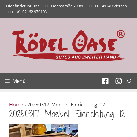
Zum
Hier findet ihr uns +++ Hochstraße 79-81 +++ D – 41749 Viersen
Inhalt
+++
✆
02162.979103
springen
Menü
Home
›
20250317_Moebel_Einrichtung_12
20250317_Moebel_Einrichtung_12