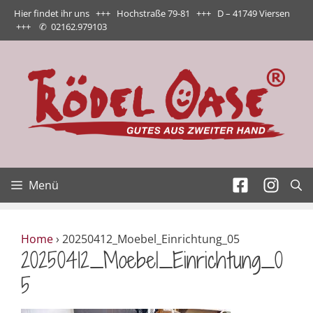
Zum
Hier findet ihr uns +++ Hochstraße 79-81 +++ D – 41749 Viersen
Inhalt
+++
✆
02162.979103
springen
Menü
Home
›
20250412_Moebel_Einrichtung_05
20250412_Moebel_Einrichtung_0
5