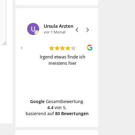
Ursula Arzten
vor 1 Monat
vor 1 Monat
t immer
Irgend etwas finde ich
Wer Vintage liebt
gesucht
meistens hier
fündig. Allerdi
h erst
manche Preise o
k
hoch. Daher geh
schon mal mit
Weiterle
Händen hin
Google
Gesamtbewertung
4.4
von 5,
basierend auf
80 Bewertungen