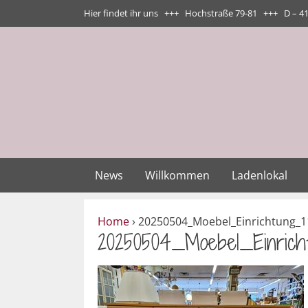
Zum
Hier findet ihr uns +++ Hochstraße 79-81 +++ D – 4
Inhalt
springen
News
Willkommen
Ladenlokal
Home
›
20250504_Moebel_Einrichtung_1
20250504_Moebel_Einricht