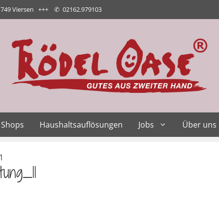
1749 Viersen +++
✆
02162.979103
Shops
Haushaltsauflösungen
Jobs
Über uns
1
ung_11