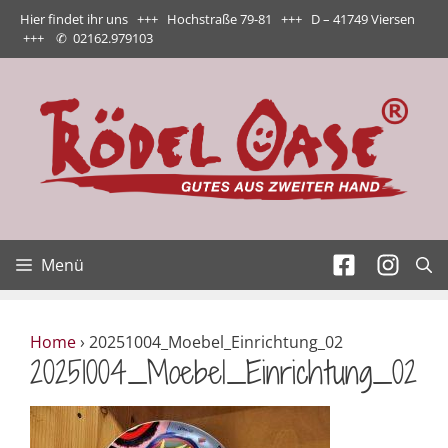
Zum
Hier findet ihr uns +++ Hochstraße 79-81 +++ D – 41749 Viersen
Inhalt
+++
✆
02162.979103
springen
Menü
Home
›
20251004_Moebel_Einrichtung_02
20251004_Moebel_Einrichtung_02